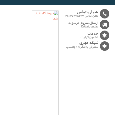
-------
شماره تماس
تلفن تماس /09192732836
ارسال سریع مرسوله
تضمین اصالت
خدمات
تضمین کیفیت
شبکه مجازی
سفارش با تلگرام / واتساپ